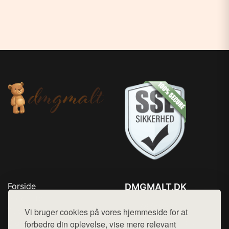
Forside
DMGMALT.DK
Produkter
Tlf. 78768672
Top Rabatter
Vi bruger cookies på vores hjemmeside for at
Mail:
hej@want.dk
Blog
forbedre din oplevelse, vise mere relevant