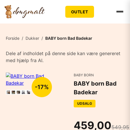
OUTLET
Forside
/
Dukker
/
BABY born Bad Badekar
Dele af indholdet på denne side kan være genereret
med hjælp fra AI.
BABY BORN
BABY born Bad
-17%
Badekar
UDSALG
459,00
549,95