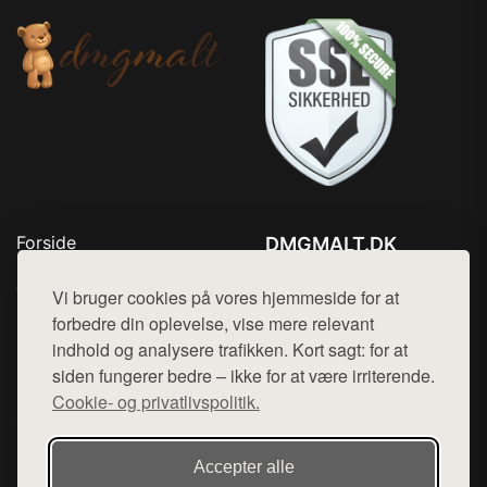
Forside
DMGMALT.DK
Produkter
Tlf. 78768672
Top Rabatter
Vi bruger cookies på vores hjemmeside for at
Mail:
hej@want.dk
Blog
forbedre din oplevelse, vise mere relevant
Kontakt
indhold og analysere trafikken. Kort sagt: for at
Cookie- og privatlivspolitik
siden fungerer bedre – ikke for at være irriterende.
Cookie- og privatlivspolitik.
Denne side er en del af want.dk, der udgiver en række
Accepter alle