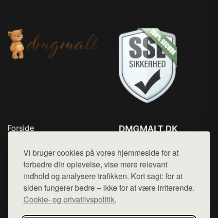
Forside
DMGMALT.DK
Produkter
Tlf. 78768672
Top Rabatter
Vi bruger cookies på vores hjemmeside for at
Mail:
hej@want.dk
Blog
forbedre din oplevelse, vise mere relevant
Kontakt
indhold og analysere trafikken. Kort sagt: for at
Cookie- og privatlivspolitik
siden fungerer bedre – ikke for at være irriterende.
Cookie- og privatlivspolitik.