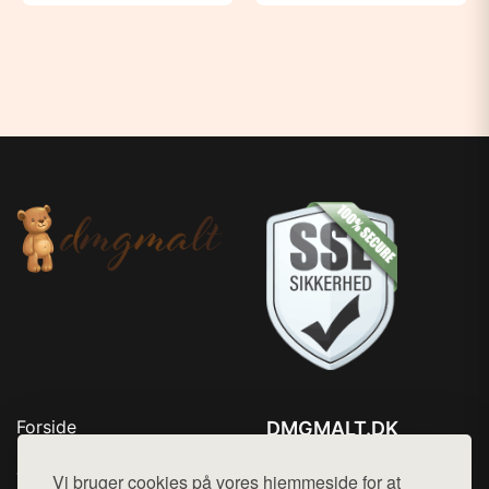
Forside
DMGMALT.DK
Produkter
Tlf. 78768672
Top Rabatter
Vi bruger cookies på vores hjemmeside for at