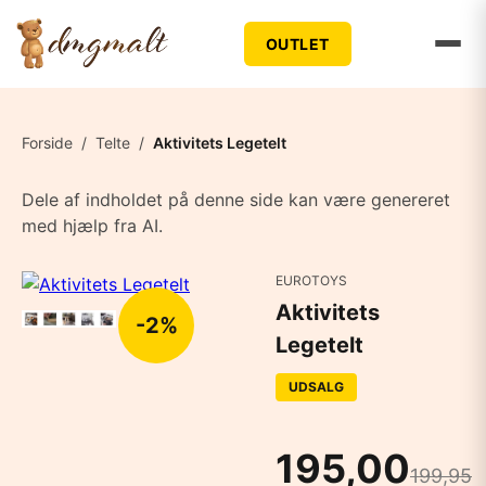
OUTLET
Forside
/
Telte
/
Aktivitets Legetelt
Dele af indholdet på denne side kan være genereret
med hjælp fra AI.
EUROTOYS
Aktivitets
-2%
Legetelt
UDSALG
195,00
199,95