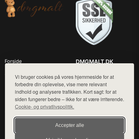
Forside
DMGMALT.DK
Produkter
Tlf. 78768672
Top Rabatter
Vi bruger cookies på vores hjemmeside for at
Mail:
hej@want.dk
Blog
forbedre din oplevelse, vise mere relevant
Kontakt
indhold og analysere trafikken. Kort sagt: for at
Cookie- og privatlivspolitik
siden fungerer bedre – ikke for at være irriterende.
Cookie- og privatlivspolitik.
Denne side er en del af want.dk, der udgiver en række
Accepter alle
hjemmesider med præsentation af forskellige produkter fra
diverse webshops. Der sælges ikke varer fra denne side - vi