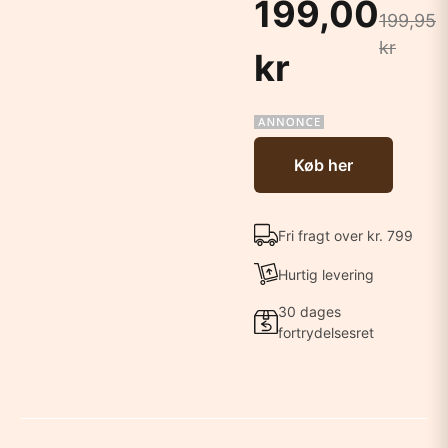
199,00
199,95
kr
kr
Køb her
Fri fragt over kr. 799
Hurtig levering
30 dages
fortrydelsesret