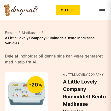
OUTLET
Forside
/
Madkasser
/
A Little Lovely Company Ruminddelt Bento Madkasse -
Vehicles
Dele af indholdet på denne side kan være genereret
med hjælp fra AI.
A LITTLE LOVELY COMPANY
A Little Lovely
-20%
Company
Ruminddelt Bento
Madkasse -