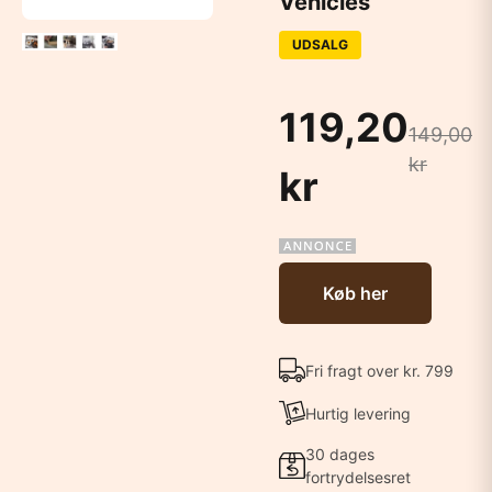
Vehicles
UDSALG
119,20
149,00
kr
kr
Køb her
Fri fragt over kr. 799
Hurtig levering
30 dages
fortrydelsesret