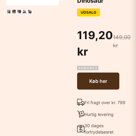
Dinosaur
UDSALG
119,20
149,00
kr
kr
Køb her
Fri fragt over kr. 799
Hurtig levering
30 dages
fortrydelsesret