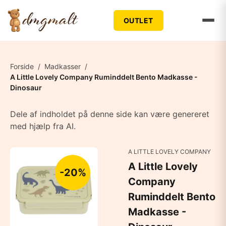
OUTLET
Forside
/
Madkasser
/
A Little Lovely Company Ruminddelt Bento Madkasse -
Dinosaur
Dele af indholdet på denne side kan være genereret
med hjælp fra AI.
A LITTLE LOVELY COMPANY
A Little Lovely
-20%
Company
Ruminddelt Bento
Madkasse -