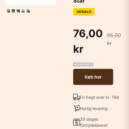
Star
UDSALG
76,00
95,00
kr
kr
Køb her
Fri fragt over kr. 799
Hurtig levering
30 dages
fortrydelsesret