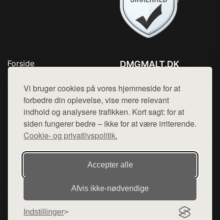
Forside
DMGMALT.DK
Produkter
Tlf. 78768672
Top Rabatter
Vi bruger cookies på vores hjemmeside for at
Mail:
hej@want.dk
Blog
forbedre din oplevelse, vise mere relevant
Kontakt
indhold og analysere trafikken. Kort sagt: for at
Cookie- og privatlivspolitik
siden fungerer bedre – ikke for at være irriterende.
Cookie- og privatlivspolitik.
Denne side er en del af want.dk, der udgiver en række
Accepter alle
hjemmesider med præsentation af forskellige produkter fra
diverse webshops. Der sælges ikke varer fra denne side - vi
Afvis ikke‑nødvendige
henviser til de shops, som sælger varen. Vi har heller ikke
varerne på lager.
Indstillinger