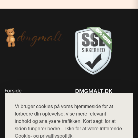
Forside
DMGMALT.DK
Produkter
Tlf. 78768672
Top Rabatter
Vi bruger cookies på vores hjemmeside for at
Mail:
hej@want.dk
Blog
forbedre din oplevelse, vise mere relevant
Kontakt
indhold og analysere trafikken. Kort sagt: for at
Cookie- og privatlivspolitik
siden fungerer bedre – ikke for at være irriterende.
Cookie- og privatlivspolitik.