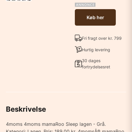
Køb her
Fri fragt over kr. 799
Hurtig levering
30 dages
fortrydelsesret
Beskrivelse
4moms 4moms mamaRoo Sleep lagen - Grå.
Kategori: Lagen. Pris: 189.00 kr. 4momsÂ® mamaRoo