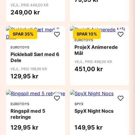
VEJL. PRIS 449,00 KR
249,00 kr
SPAR 35%
SPAR 10%
EUROTOYS
ProjeX Animerede
EUROTOYS
Mål
Pickleball Sæt med 6
Dele
VEJL. PRIS 499,00 KR
451,00 kr
VEJL. PRIS 199,95 KR
129,95 kr
EUROTOYS
SPYX
Ringspil med 5
SpyX Night Nocs
rebringe
129,95 kr
149,95 kr