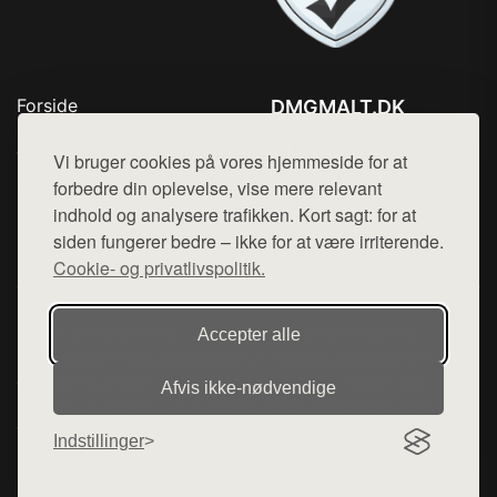
Forside
DMGMALT.DK
Produkter
Tlf. 78768672
Top Rabatter
Vi bruger cookies på vores hjemmeside for at
Mail:
hej@want.dk
Blog
forbedre din oplevelse, vise mere relevant
Kontakt
indhold og analysere trafikken. Kort sagt: for at
Cookie- og privatlivspolitik
siden fungerer bedre – ikke for at være irriterende.
Cookie- og privatlivspolitik.
Denne side er en del af want.dk, der udgiver en række
Accepter alle
hjemmesider med præsentation af forskellige produkter fra
diverse webshops. Der sælges ikke varer fra denne side - vi
Afvis ikke‑nødvendige
henviser til de shops, som sælger varen. Vi har heller ikke
varerne på lager.
Indstillinger
© 2026 dmgmalt.dk. Alle rettigheder forbeholdes.