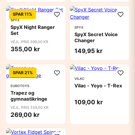
SPAR 11%
SPYX
SpyX Night Ranger
SPYX
Set
SpyX Secret Voice
Changer
VEJL. PRIS 399,00 KR
355,00 kr
149,95 kr
SPAR 21%
VILAC
Vilac - Yoyo - T-Rex
EUROTOYS
Trapez og
gymnastikringe
109,00 kr
VEJL. PRIS 339,00 KR
269,00 kr