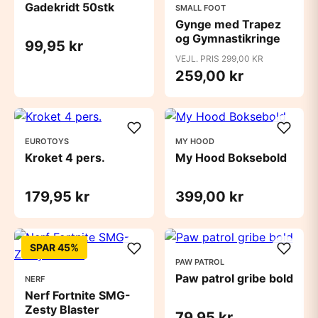
Gadekridt 50stk
SMALL FOOT
Gynge med Trapez
og Gymnastikringe
99,95 kr
VEJL. PRIS 299,00 KR
259,00 kr
EUROTOYS
MY HOOD
Kroket 4 pers.
My Hood Boksebold
179,95 kr
399,00 kr
SPAR 45%
PAW PATROL
Paw patrol gribe bold
NERF
Nerf Fortnite SMG-
Zesty Blaster
79,95 kr