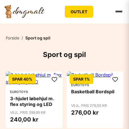
OUTLET
Forside
/
Sport og spil
Sport og spil
SPAR 40%
SPAR 1%
EUROTOYS
Basketball Bordspil
EUROTOYS
3-hjulet løbehjul m.
flex styring og LED
VEJL. PRIS 279,00 KR
276,00 kr
VEJL. PRIS 399,95 KR
240,00 kr